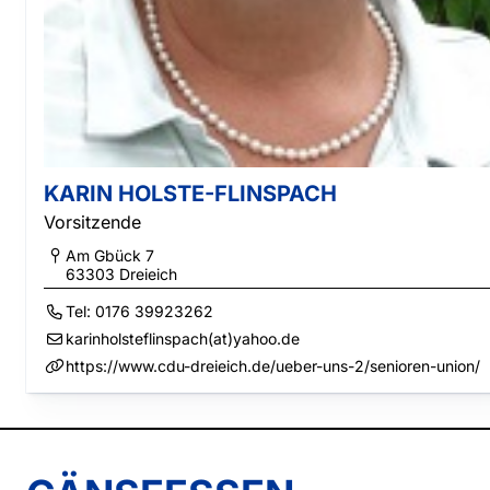
KARIN HOLSTE-FLINSPACH
Vorsitzende
Am Gbück 7
63303
Dreieich
Tel:
0176 39923262
karinholsteflinspach(at)yahoo.de
https://www.cdu-dreieich.de/ueber-uns-2/senioren-union/