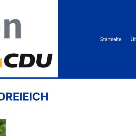
Un
We
Startseite
Üb
Vo
Kr
DREIEICH