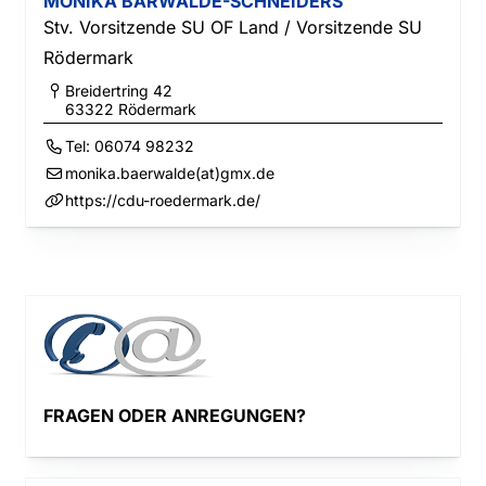
MONIKA BÄRWALDE-SCHNEIDERS
Stv. Vorsitzende SU OF Land / Vorsitzende SU
Rödermark
Breidertring 42
63322
Rödermark
Tel:
06074 98232
monika.baerwalde(at)gmx.de
https://cdu-roedermark.de/
FRAGEN ODER ANREGUNGEN?