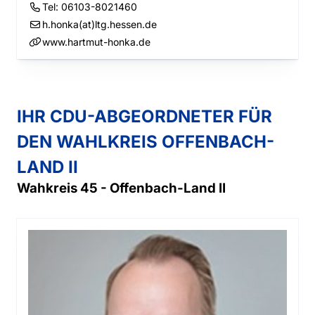
Tel:
06103-8021460
h.honka(at)ltg.hessen.de
www.hartmut-honka.de
IHR CDU-ABGEORDNETER FÜR
DEN WAHLKREIS OFFENBACH-
LAND II
Wahkreis 45 - Offenbach-Land II